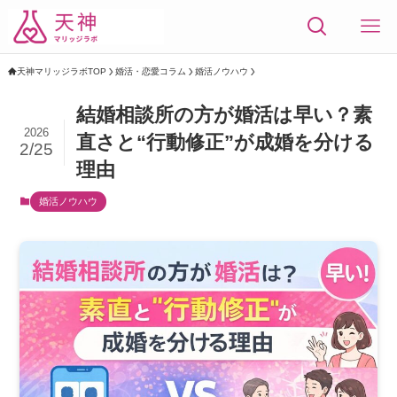
天神マリッジラボTOP
婚活・恋愛コラム
婚活ノウハウ
結婚相談所の方が婚活は早い？素
2026
直さと“行動修正”が成婚を分ける
2/25
理由
婚活ノウハウ